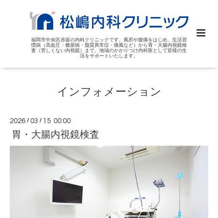
福岡市中央区赤坂の内科クリニックです。風邪や腹痛をはじめ、生活習
慣病（高血圧・糖尿病・脂質異常症・痛風など）から胃・大腸内視鏡検
査（苦しくない内視鏡）まで、地域のかかりつけ内科医として皆様の生
活をサポートいたします。
インフォメーション
2026
/
03
/
15 00:00
胃・大腸内視鏡検査