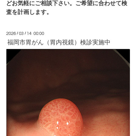
ど
お気軽に
ご相談下さい。ご希望に合わせて検
査を計画します。
2026
/
03
/
14 00:00
福岡市胃がん（胃内視鏡）検診実施中