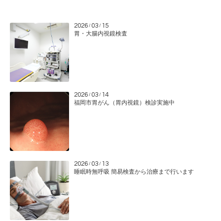
2026
03
15
/
/
胃・大腸内視鏡検査
2026
03
14
/
/
福岡市胃がん（胃内視鏡）検診実施中
2026
03
13
/
/
睡眠時無呼吸 簡易検査から治療まで行います