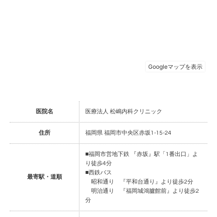
医院名
医療法人 松嶋内科クリニック
住所
福岡県 福岡市中央区赤坂1-15-24
■福岡市営地下鉄 『赤坂』駅「1番出口」よ
り徒歩4分
■西鉄バス
最寄駅・道順
昭和通り 『平和台通り』より徒歩2分
明治通り 『福岡城鴻臚館前』より徒歩2
分