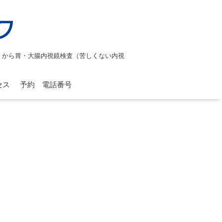
）から胃・大腸内視鏡検査（苦しくない内視
。
セス
予約 電話番号