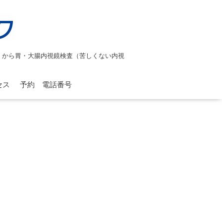
）から胃・大腸内視鏡検査（苦しくない内視
。
セス
予約 電話番号