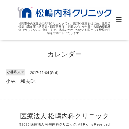
福岡市中央区赤坂の内科クリニックです。風邪や腹痛をはじめ、生活習
慣病（高血圧・糖尿病・脂質異常症・痛風など）から胃・大腸内視鏡検
査（苦しくない内視鏡）まで、地域のかかりつけ内科医として皆様の生
活をサポートいたします。
カレンダー
小林 和夫Dr.
2017-11-04 (Sat)
小林 和夫Dr.
医療法人 松嶋内科クリニック
©2026
医療法人 松嶋内科クリニック
. All Rights Reserved.