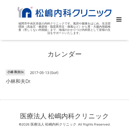
福岡市中央区赤坂の内科クリニックです。風邪や腹痛をはじめ、生活習
慣病（高血圧・糖尿病・脂質異常症・痛風など）から胃・大腸内視鏡検
査（苦しくない内視鏡）まで、地域のかかりつけ内科医として皆様の生
活をサポートいたします。
カレンダー
小林 和夫Dr.
2017-05-13 (Sat)
小林和夫Dr.
医療法人 松嶋内科クリニック
©2026
医療法人 松嶋内科クリニック
. All Rights Reserved.